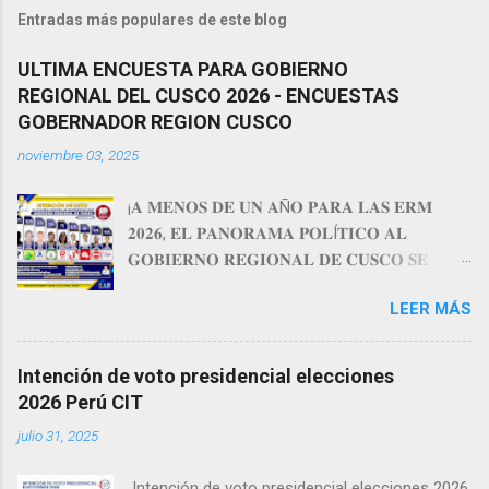
Entradas más populares de este blog
ULTIMA ENCUESTA PARA GOBIERNO
REGIONAL DEL CUSCO 2026 - ENCUESTAS
GOBERNADOR REGION CUSCO
noviembre 03, 2025
¡𝐀 𝐌𝐄𝐍𝐎𝐒 𝐃𝐄 𝐔𝐍 𝐀Ñ𝐎 𝐏𝐀𝐑𝐀 𝐋𝐀𝐒 𝐄𝐑𝐌
𝟐𝟎𝟐𝟔, 𝐄𝐋 𝐏𝐀𝐍𝐎𝐑𝐀𝐌𝐀 𝐏𝐎𝐋Í𝐓𝐈𝐂𝐎 𝐀𝐋
𝐆𝐎𝐁𝐈𝐄𝐑𝐍𝐎 𝐑𝐄𝐆𝐈𝐎𝐍𝐀𝐋 𝐃𝐄 𝐂𝐔𝐒𝐂𝐎 𝐒𝐄
𝐏𝐎𝐍𝐄 𝐂𝐀𝐍𝐃𝐄𝐍𝐓𝐄! 𝐀𝐧á𝐥𝐢𝐬𝐢𝐬 𝐏𝐨𝐥í𝐭𝐢𝐜𝐨: 𝐄𝐝𝐲
LEER MÁS
𝐂𝐮𝐞𝐥𝐥𝐚𝐫 lidera con amplia ventaja con 𝟏𝟗.𝟑% del
partido 𝐏𝐫𝐨𝐠𝐫𝐞𝐬𝐞𝐦𝐨𝐬, esto lo posiciona como
el pre candidato más fuerte y favorito en el
Intención de voto presidencial elecciones
escenario actual del mes de noviembre del
2026 Perú CIT
2025, con una intención de voto sólida y una
julio 31, 2025
recordación alta en Cusco. distanciándose en
más de 10 puntos del segundo lugar que es
Intención de voto presidencial elecciones 2026