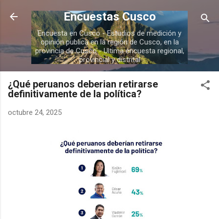
Ir al contenido principal
Encuestas Cusco
Encuesta en Cusco - Estudios de medición y
opinión publica en la región de Cusco, en la
provincia de Cusco - Ultima encuesta regional,
provincial y distrital
¿Qué peruanos deberian retirarse
definitivamente de la política?
octubre 24, 2025